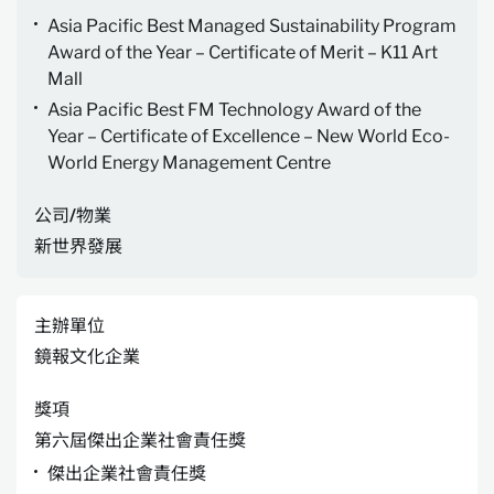
Asia Pacific Best Managed Sustainability Program
Award of the Year – Certificate of Merit – K11 Art
Mall
Asia Pacific Best FM Technology Award of the
Year – Certificate of Excellence – New World Eco-
World Energy Management Centre
公司/物業
新世界發展
主辦單位
鏡報文化企業
獎項
第六屆傑出企業社會責任獎
傑出企業社會責任獎