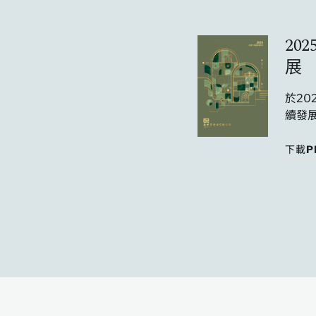
20
展
於20
續發
下載PD